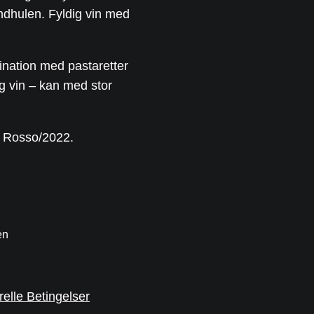
ndhulen. Fyldig vin med
ination med pastaretter
g vin – kan med stor
e Rosso/2022.
en
elle Betingelser