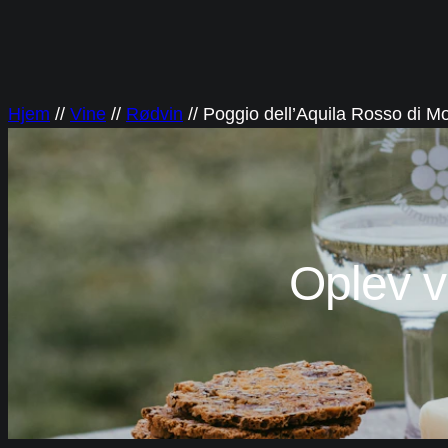
Spring
til
indhold
Hjem
//
Vine
//
Rødvin
//
Poggio dell’Aquila Rosso di M
Oplev v