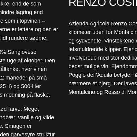
RENZO COSI
tokke, end de som
mindre lagring end
e som i topvinen –
Azienda Agricola Renzo Cosi
rne er lettere og den er
kilometer uden for Montalci
 lidt rundere sødme.
og sydvendte. Vinstokkene e
letsmuldrende klipper. Ejen
00% Sangiovese
involverede med stor dedikat
ste uge af oktober. Den
bedst mulige vin. Ejendommen
tåltanke, hvor vinen
Poggio dell’Aquila betyder ‘
i 12 måneder på små
nærmere et bjerg. Der laves 
 lt) og 500-liter
Montalcino og Rosso di Mont
rs modning på flaske.
rød farve. Meget
ndbær, vanilje og vilde
ræ. Smagen er
den garvesyre struktur.