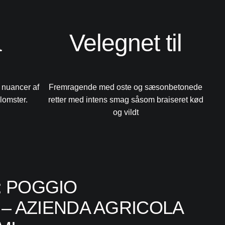
a
Velegnet til
 nuancer af
Fremragende med oste og sæsonbetonede
lomster.
retter med intens smag såsom braiseret kød
og vildt
 POGGIO
 – AZIENDA AGRICOLA