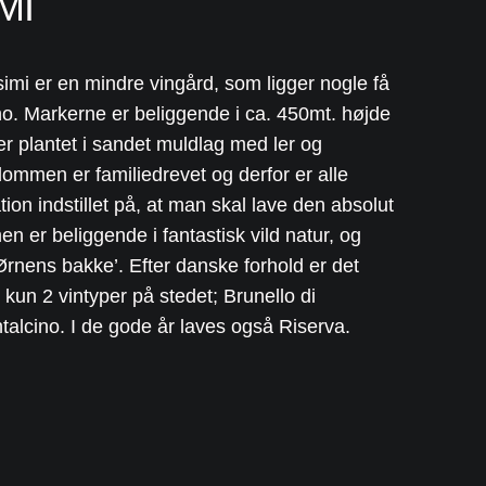
MI
mi er en mindre vingård, som ligger nogle få
no. Markerne er beliggende i ca. 450mt. højde
r plantet i sandet muldlag med ler og
dommen er familiedrevet og derfor er alle
ion indstillet på, at man skal lave den absolut
 er beliggende i fantastisk vild natur, og
Ørnens bakke’. Efter danske forhold er det
kun 2 vintyper på stedet; Brunello di
alcino. I de gode år laves også Riserva.