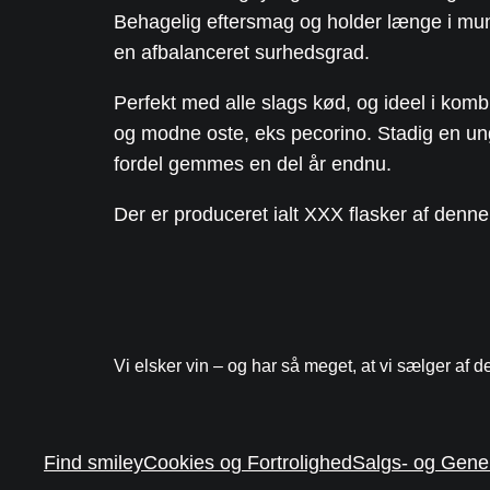
Behagelig eftersmag og holder længe i mu
en afbalanceret surhedsgrad.
Perfekt med alle slags kød, og ideel i komb
og modne oste, eks pecorino. Stadig en un
fordel gemmes en del år endnu.
Der er produceret ialt XXX flasker af denn
Vi elsker vin – og har så meget, at vi sælger af d
Find smiley
Cookies og Fortrolighed
Salgs- og Gener