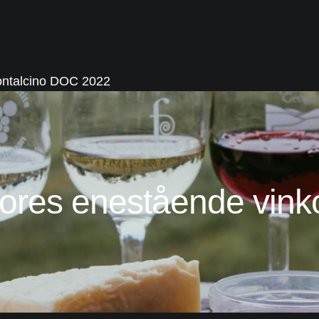
ontalcino DOC 2022
ores enestående vinko