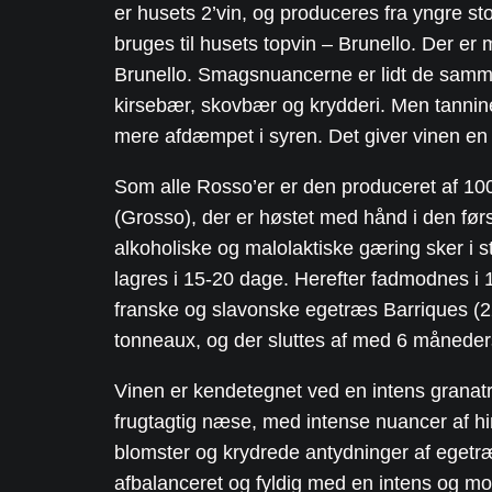
er husets 2’vin, og produceres fra yngre s
bruges til husets topvin – Brunello. Der er 
Brunello. Smagsnuancerne er lidt de samm
kirsebær, skovbær og krydderi. Men tannine
mere afdæmpet i syren. Det giver vinen en
Som alle Rosso’er er den produceret af 1
(Grosso), der er høstet med hånd i den før
alkoholiske og malolaktiske gæring sker i s
lagres i 15-20 dage. Herefter fadmodnes 
franske og slavonske egetræs Barriques (225
tonneaux, og der sluttes af med 6 månede
Vinen er kendetegnet ved en intens granat
frugtagtig næse, med intense nuancer af hi
blomster og krydrede antydninger af eget
afbalanceret og fyldig med en intens og mo