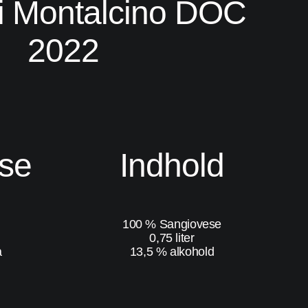
i Montalcino DOC
2022
lse
Indhold
100 % Sangiovese
0,75 liter
a
13,5 % alkohold