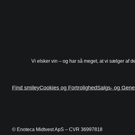
Vi elsker vin – og har så meget, at vi sælger af d
Find smiley
Cookies og Fortrolighed
Salgs- og Gener
© Enoteca Midtvest ApS – CVR 36997818