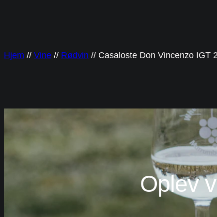
Spring
til
indhold
Hjem
//
Vine
//
Rødvin
//
Casaloste Don Vincenzo IGT 
Oplev v