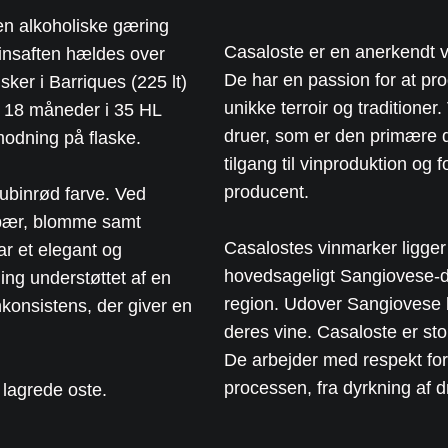
n alkoholiske gæring
Casaloste er en anerkendt v
vinsaften hældes over
De har en passion for at pro
ker i Barriques (225 lt)
unikke terroir og traditione
r 18 måneder i 35 HL
druer, som er den primære d
odning på flaske.
tilgang til vinproduktion og
producent.
ubinrød farve. Ved
 bær, blomme samt
Casalostes vinmarker ligger 
r et elegant og
hovedsageligt Sangiovese-d
ng understøttet af en
region. Udover Sangiovese
konsistens, der giver en
deres vine. Casaloste er stol
De arbejder med respekt for
processen, fra dyrkning af dru
 lagrede oste.