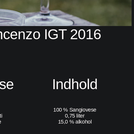
ncenzo IGT 2016
lse
Indhold
100 % Sangiovese
i
0,75 liter
e
15,0 % alkohol