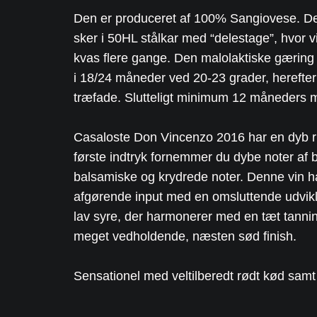
Den er produceret af 100% Sangiovese. De
sker i 50HL stålkar med “delestage”, hvor 
kvas flere gange. Den malolaktiske gæring s
i 18/24 måneder ved 20-23 grader, herefte
træfade. Slutteligt minimum 12 måneders m
Casaloste Don Vincenzo 2016 har en dyb r
første indtryk fornemmer du dybe noter af
balsamiske og krydrede noter. Denne vin ha
afgørende input med en omsluttende udvikli
lav syre, der harmonerer med en tæt tannin
meget vedholdende, næsten sød finish.
Sensationel med veltilberedt rødt kød samt