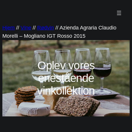
Spring
til
indhold
Hjem
//
Vine
//
Rødvin
//
Azienda Agraria Claudio
Morelli – Mogliano IGT Rosso 2015
Oplev vores
enestående
vinkollektion